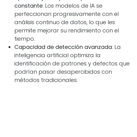
constante
: Los modelos de IA se
perfeccionan progresivamente con el
análisis continuo de datos, lo que les
permite mejorar su rendimiento con el
tiempo.
Capacidad de detección avanzada
: La
inteligencia artificial optimiza la
identificación de patrones y defectos que
podrían pasar desapercibidos con
métodos tradicionales.
Reducción de la dependencia de
programación manual
: La capacidad de
autoadaptación permite que los cobots
respondan dinámicamente a cambios en
el entorno de producción sin requerir
ajustes constantes.