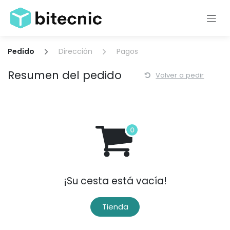
Ir al contenido
Pedido
Dirección
Pagos
Resumen del pedido
Volver a pedir
¡Su cesta está vacía!
Tienda