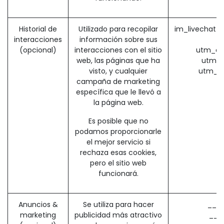
Historial de
Utilizado para recopilar
im_livechat_p
interacciones
información sobre sus
(opcional)
interacciones con el sitio
utm_ca
web, las páginas que ha
utm_s
visto, y cualquier
utm_m
campaña de marketing
específica que le llevó a
la página web.
Es posible que no
podamos proporcionarle
el mejor servicio si
rechaza esas cookies,
pero el sitio web
funcionará.
Anuncios &
Se utiliza para hacer
__ga
marketing
publicidad más atractivo
__g