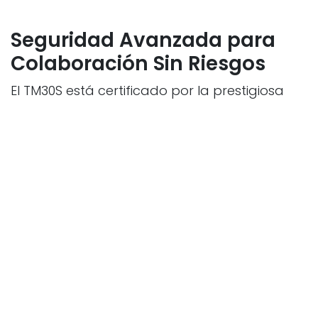
Seguridad Avanzada para
Colaboración Sin Riesgos
El TM30S está certificado por la prestigiosa
entidad alemana TÜV, cumpliendo con el nivel
de seguridad PL=d y Categoría 3. Esto se
traduce en:
31 funciones de seguridad
que protegen
tanto a los trabajadores como al equipo.
Paradas seguras y precisas
en caso de
detectar movimientos o situaciones
anómalas.
Colaboración fluida
entre humanos y
robots, minimizando riesgos y
aumentando la confianza en su uso.