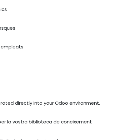
nics
tasques
s empleats
grated directly into your Odoo environment.
ixer la vostra biblioteca de coneixement