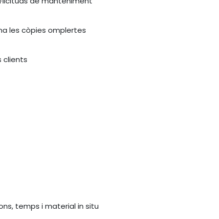
·licituds de manteniment
ona les còpies omplertes
s clients
ns, temps i material in situ