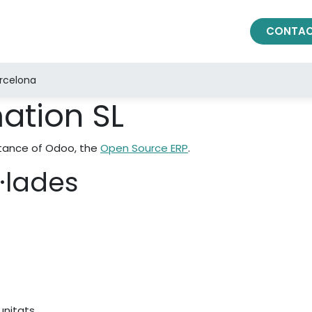
es
Serveis
Sobre Nosaltres
Blog
Ajuda
CONTA
arcelona
ation SL
stance of Odoo, the
Open Source ERP
.
l·lades
unitats