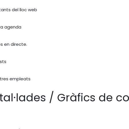
itants del lloc web
tra agenda
s en directe.
sts
stres empleats
stal·lades / Gràfics de 