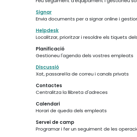
Feu seguiment d'equipament i gestioneu sol
Signar
Envia documents per a signar online i gesti
Helpdesk
Localitzar, prioritzar i resoldre els tiquets del
Planificació
Gestioneu l'agenda dels vostres empleats
Discussió
Xat, passarel·la de correu i canals privats
Contactes
Centralitza la llibreta d'adreces
Calendari
Horari de queda dels empleats
Servei de camp
Programar i fer un seguiment de les operacio