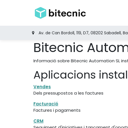
Skip to Content
Inici
Product
Av. de Can Bordoll, 119, D7, 08202 Sabadell, B
Bitecnic Autom
Informació sobre Bitecnic Automation SL in
Aplicacions insta
Vendes
Dels pressupostos a les factures
Facturació
Factures i pagaments
CRM
Seguiment d'iniciatives i tancament d'oport