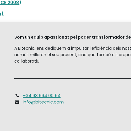
GCE 2008)
e)
Som un equip apassionat pel poder transformador de 
A Bitecnic, ens dediquem a impulsar l'eficiència dels no
només milloren el seu present, sinó que també els prepa
col·laboratiu.
+34 93 694 00 54
info@bitecnic.com