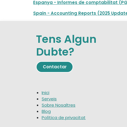
Espanya - Informes de comptabilitat (P
Spain - Accounting Reports (2025 Updat
Tens Algun
Dubte?
Contact
ar
Inici
Serveis
Sobre Nosaltres
Blog
Política de privacitat